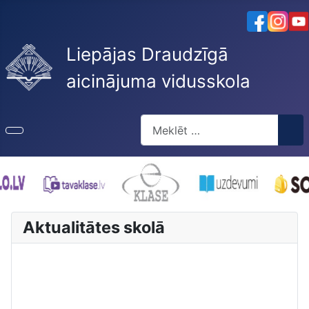
Liepājas Draudzīgā
aicinājuma vidusskola
Meklēt
Type 2 or more characters for re
Aktualitātes skolā