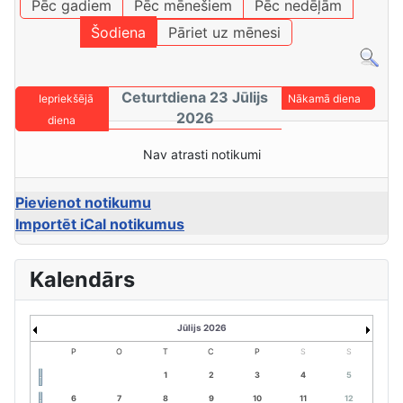
Pēc gadiem
Pēc mēnešiem
Pēc nedēļām
Šodiena
Pāriet uz mēnesi
Ceturtdiena 23 Jūlijs
Iepriekšējā
Nākamā diena
2026
diena
Nav atrasti notikumi
Pievienot notikumu
Importēt iCal notikumus
Kalendārs
Jūlijs 2026
P
O
T
C
P
S
S
1
2
3
4
5
6
7
8
9
10
11
12