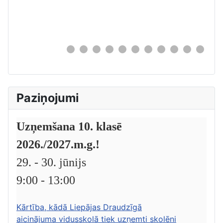
0
Paziņojumi
Uzņemšana 10. klasē
2026./2027.m.g.!
29. - 30. jūnijs
9:00 - 13:00
Kārtība, kādā Liepājas Draudzīgā
aicinājuma vidusskolā tiek uzņemti skolēni