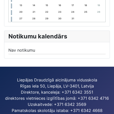
13
14
15
16
17
18
19
20
21
22
23
24
25
26
27
28
29
30
31
Notikumu kalendārs
Nav notikumu
Liepājas Draudzīgā aicinājuma vidusskola
Rīgas iela 50, Liepāja, LV-3401, Latvija
Direktore, kanceleja: +371 6342 3551
direktores vietnieces izglītības jomā: +371 6342 4716
Uzskaitvede: +371 6342 3569
Pamatskolas skolotāju istaba: +371 6342 4668