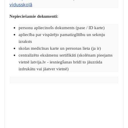
vidusskolā
Nepieciešamie dokumenti:
personu apliecinošs dokuments (pase / ID karte)
apliecība par vispārējo pamatizglītību un sekmju
izraksts
skolas medicīnas karte un personas lieta (ja ir)
centralizēto eksāmenu sertifikāti (skolēnam pieejams
vietnē latvija.lv - iesniegšanas brīdī to jāuzrāda
izdrukātu vai jāatver vietnē)