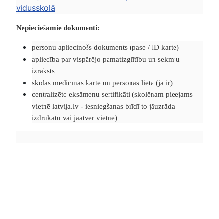
vidusskolā
Nepieciešamie dokumenti:
personu apliecinošs dokuments (pase / ID karte)
apliecība par vispārējo pamatizglītību un sekmju
izraksts
skolas medicīnas karte un personas lieta (ja ir)
centralizēto eksāmenu sertifikāti (skolēnam pieejams
vietnē latvija.lv - iesniegšanas brīdī to jāuzrāda
izdrukātu vai jāatver vietnē)