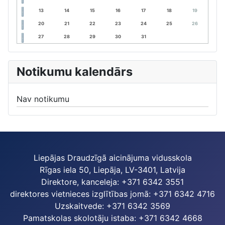
13
14
15
16
17
18
19
20
21
22
23
24
25
26
27
28
29
30
31
Notikumu kalendārs
Nav notikumu
Liepājas Draudzīgā aicinājuma vidusskola
Rīgas iela 50, Liepāja, LV-3401, Latvija
Direktore, kanceleja: +371 6342 3551
direktores vietnieces izglītības jomā: +371 6342 4716
Uzskaitvede: +371 6342 3569
Pamatskolas skolotāju istaba: +371 6342 4668