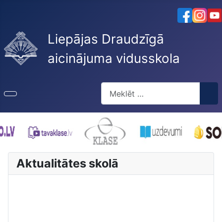
Liepājas Draudzīgā
aicinājuma vidusskola
Meklēt
Type 2 or more characters for re
Aktualitātes skolā