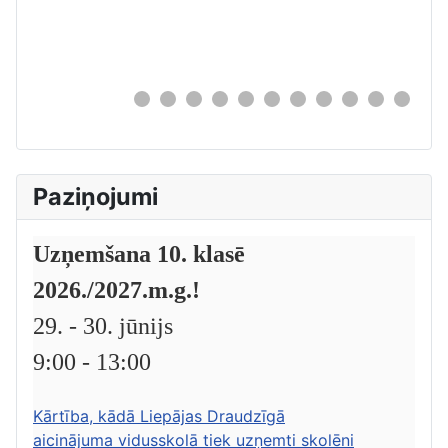
0
Paziņojumi
Uzņemšana 10. klasē
2026./2027.m.g.!
29. - 30. jūnijs
9:00 - 13:00
Kārtība, kādā Liepājas Draudzīgā
aicinājuma vidusskolā tiek uzņemti skolēni