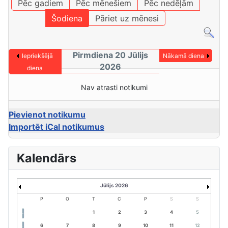
Pēc gadiem
Pēc mēnešiem
Pēc nedēļām
Šodiena
Pāriet uz mēnesi
Pirmdiena 20 Jūlijs
Iepriekšējā
Nākamā diena
2026
diena
Nav atrasti notikumi
Pievienot notikumu
Importēt iCal notikumus
Kalendārs
Jūlijs 2026
P
O
T
C
P
S
S
1
2
3
4
5
6
7
8
9
10
11
12