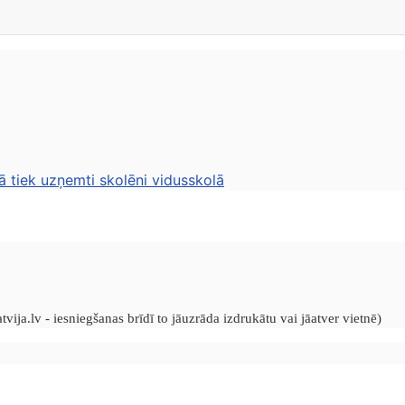
ā tiek uzņemti skolēni vidusskolā
vija.lv - iesniegšanas brīdī to jāuzrāda izdrukātu vai jāatver vietnē)