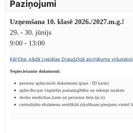
Paziņojumi
Uzņemšana 10. klasē 2026./2027.m.g.!
29. - 30. jūnijs
9:00 - 13:00
Kārtība, kādā Liepājas Draudzīgā aicinājuma vidusskol
Nepieciešamie dokumenti:
personu apliecinošs dokuments (pase / ID karte)
apliecība par vispārējo pamatizglītību un sekmju izraksts
skolas medicīnas karte un personas lieta (ja ir)
centralizēto eksāmenu sertifikāti (skolēnam pieejams vietnē lat