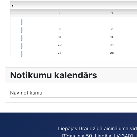
P
O
6
7
13
14
20
21
27
28
Notikumu kalendārs
Nav notikumu
Liepājas Draudzīgā aicinājuma vi
Rīgas iela 50, Liepāja, LV-3401, 