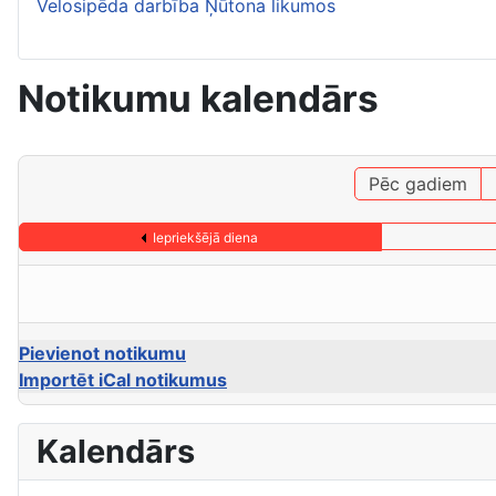
Velosipēda darbība Ņūtona likumos
Notikumu kalendārs
Pēc gadiem
Iepriekšējā diena
Pievienot notikumu
Importēt iCal notikumus
Kalendārs