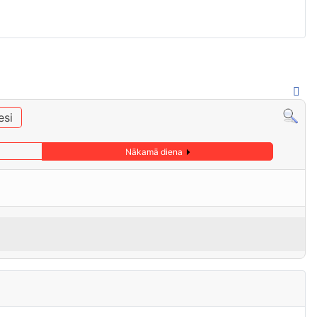
esi
Nākamā diena