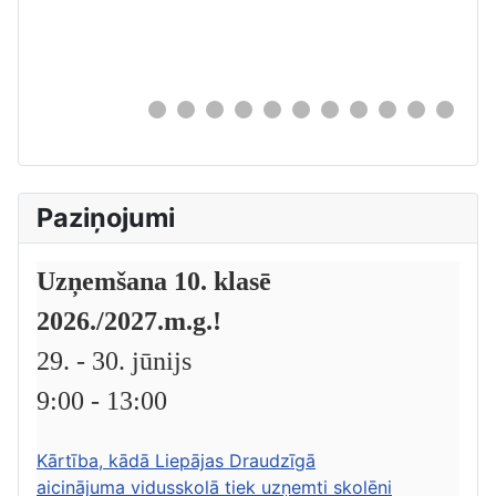
0
Paziņojumi
Uzņemšana 10. klasē
2026./2027.m.g.!
29. - 30. jūnijs
9:00 - 13:00
Kārtība, kādā Liepājas Draudzīgā
aicinājuma vidusskolā tiek uzņemti skolēni