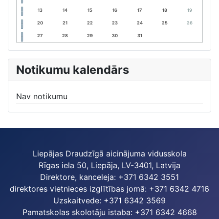
13
14
15
16
17
18
19
20
21
22
23
24
25
26
27
28
29
30
31
Notikumu kalendārs
Nav notikumu
Liepājas Draudzīgā aicinājuma vidusskola
Rīgas iela 50, Liepāja, LV-3401, Latvija
Direktore, kanceleja: +371 6342 3551
direktores vietnieces izglītības jomā: +371 6342 4716
Uzskaitvede: +371 6342 3569
Pamatskolas skolotāju istaba: +371 6342 4668