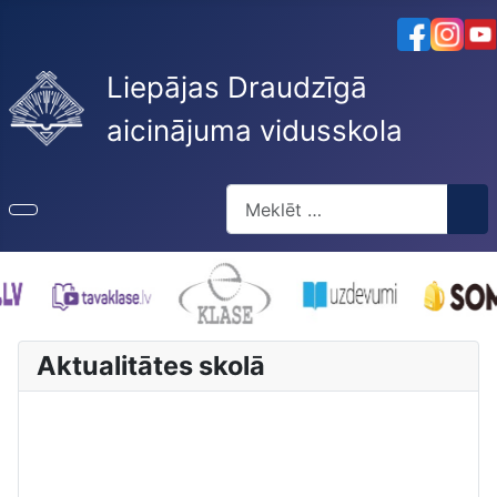
Liepājas Draudzīgā
aicinājuma vidusskola
Meklēt
Type 2 or more characters for re
Aktualitātes skolā