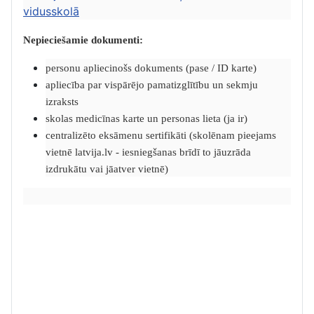
vidusskolā
Nepieciešamie dokumenti:
personu apliecinošs dokuments (pase / ID karte)
apliecība par vispārējo pamatizglītību un sekmju
izraksts
skolas medicīnas karte un personas lieta (ja ir)
centralizēto eksāmenu sertifikāti (skolēnam pieejams
vietnē latvija.lv - iesniegšanas brīdī to jāuzrāda
izdrukātu vai jāatver vietnē)