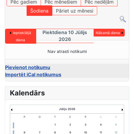
Pēc gadiem
Pēc mēnešiem
Pēc nedēļām
Šodiena
Pāriet uz mēnesi
Piektdiena 10 Jūlijs
Iepriekšējā
Nākamā diena
2026
diena
Nav atrasti notikumi
Pievienot notikumu
Importēt iCal notikumus
Kalendārs
Jūlijs 2026
P
O
T
C
P
S
S
1
2
3
4
5
6
7
8
9
10
11
12