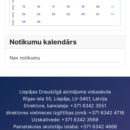
15
16
17
18
19
20
21
22
23
24
25
26
27
28
29
30
Notikumu kalendārs
Nav notikumu
Liepājas Draudzīgā aicinājuma vidusskola
Rīgas iela 50, Liepāja, LV-3401, Latvija
Direktore, kanceleja: +371 6342 3551
direktores vietnieces izglītības jomā: +371 6342 4716
Uzskaitvede: +371 6342 3569
Pamatskolas skolotāju istaba: +371 6342 4668