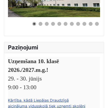
0
Paziņojumi
Uzņemšana 10. klasē
2026./2027.m.g.!
29. - 30. jūnijs
9:00 - 13:00
Kārtība, kādā Liepājas Draudzīgā
aicinājuma vidusskolā tiek uzņemti skolēni