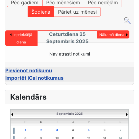
Pēc gadiem
Pēc mēnešiem
Pēc nedēļām
Šodiena
Pāriet uz mēnesi
Ceturtdiena 25
Iepriekšējā
Nākamā diena
Septembris 2025
diena
Nav atrasti notikumi
Pievienot notikumu
Importēt iCal notikumus
Kalendārs
Septembris 2025
P
O
T
C
P
S
S
1
2
3
4
5
6
7
8
9
10
11
12
13
14