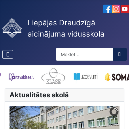
Liepājas Draudzīgā
aicinājuma vidusskola
Meklēt
Type 2 or more characters for res
Aktualitātes skolā