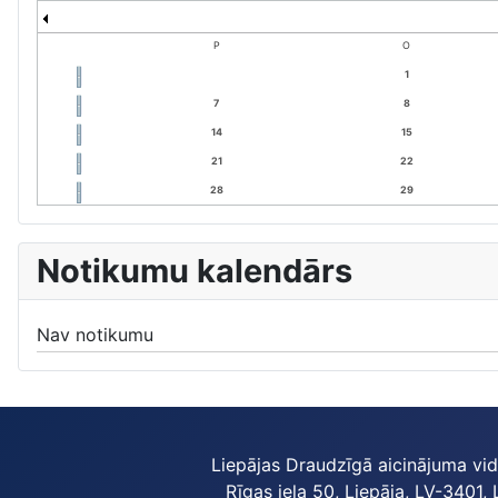
P
O
1
7
8
14
15
21
22
28
29
Notikumu kalendārs
Nav notikumu
Liepājas Draudzīgā aicinājuma vi
Rīgas iela 50, Liepāja, LV-3401, 