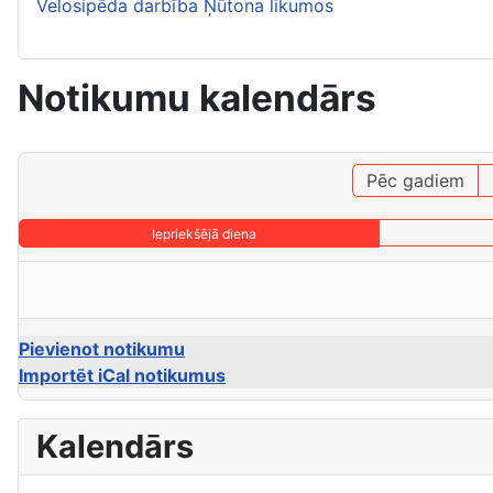
Velosipēda darbība Ņūtona likumos
Notikumu kalendārs
Pēc gadiem
Iepriekšējā diena
Pievienot notikumu
Importēt iCal notikumus
Kalendārs