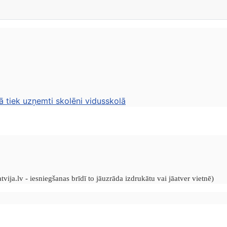
ā tiek uzņemti skolēni vidusskolā
vija.lv - iesniegšanas brīdī to jāuzrāda izdrukātu vai jāatver vietnē)