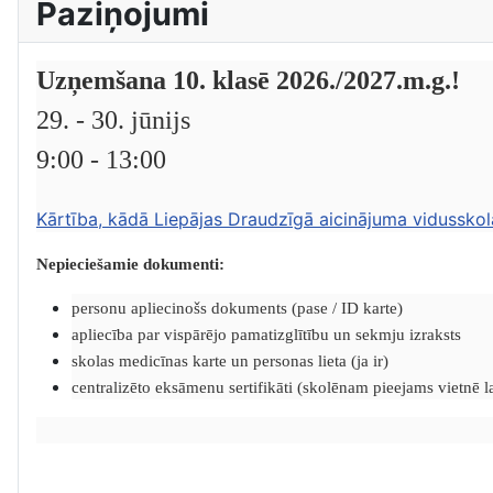
Paziņojumi
Uzņemšana 10. klasē 2026./2027.m.g.!
29. - 30. jūnijs
9:00 - 13:00
Kārtība, kādā Liepājas Draudzīgā aicinājuma vidusskol
Nepieciešamie dokumenti:
personu apliecinošs dokuments (pase / ID karte)
apliecība par vispārējo pamatizglītību un sekmju izraksts
skolas medicīnas karte un personas lieta (ja ir)
centralizēto eksāmenu sertifikāti (skolēnam pieejams vietnē lat