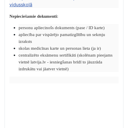
vidusskolā
Nepieciešamie dokumenti:
personu apliecinošs dokuments (pase / ID karte)
apliecība par vispārējo pamatizglītību un sekmju
izraksts
skolas medicīnas karte un personas lieta (ja ir)
centralizēto eksāmenu sertifikāti (skolēnam pieejams
vietnē latvija.lv - iesniegšanas brīdī to jāuzrāda
izdrukātu vai jāatver vietnē)