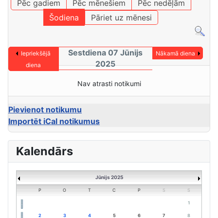
Pēc gadiem
Pēc mēnešiem
Pēc nedēļām
Šodiena
Pāriet uz mēnesi
Sestdiena 07 Jūnijs
Iepriekšējā
Nākamā diena
2025
diena
Nav atrasti notikumi
Pievienot notikumu
Importēt iCal notikumus
Kalendārs
Jūnijs 2025
P
O
T
C
P
S
S
1
2
3
4
5
6
7
8