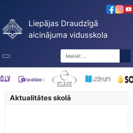
Liepājas Draudzīgā
aicinājuma vidusskola
Meklēt
Type 2 or more characters for re
Aktualitātes skolā