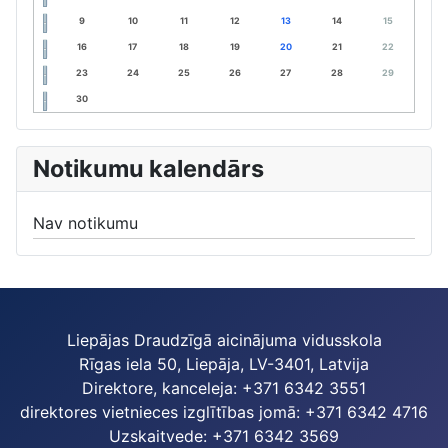
9
10
11
12
13
14
15
16
17
18
19
20
21
22
23
24
25
26
27
28
29
30
Notikumu kalendārs
Nav notikumu
Liepājas Draudzīgā aicinājuma vidusskola
Rīgas iela 50, Liepāja, LV-3401, Latvija
Direktore, kanceleja: +371 6342 3551
direktores vietnieces izglītības jomā: +371 6342 4716
Uzskaitvede: +371 6342 3569