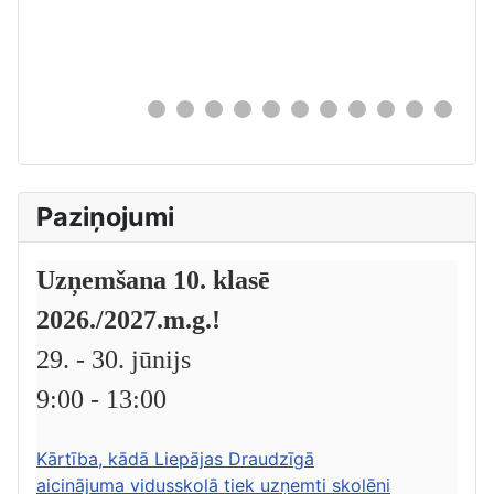
0
Paziņojumi
Uzņemšana 10. klasē
2026./2027.m.g.!
29. - 30. jūnijs
9:00 - 13:00
Kārtība, kādā Liepājas Draudzīgā
aicinājuma vidusskolā tiek uzņemti skolēni