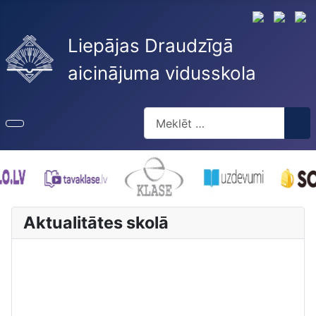
Liepājas Draudzīgā
aicinājuma vidusskola
Meklēt
Type 2 or more characters for re
Aktualitātes skolā