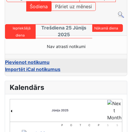
Šodiena
Pāriet uz mēnesi
Trešdiena 25 Jūnijs
Iepriekšējā
Nākamā diena
2025
diena
Nav atrasti notikumi
Pievienot notikumu
Importēt iCal notikumus
Kalendārs
Jūnijs 2025
P
O
T
C
P
S
S