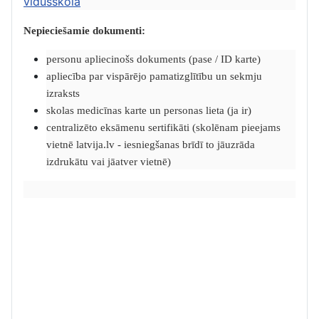
vidusskolā
Nepieciešamie dokumenti:
personu apliecinošs dokuments (pase / ID karte)
apliecība par vispārējo pamatizglītību un sekmju
izraksts
skolas medicīnas karte un personas lieta (ja ir)
centralizēto eksāmenu sertifikāti (skolēnam pieejams
vietnē latvija.lv - iesniegšanas brīdī to jāuzrāda
izdrukātu vai jāatver vietnē)