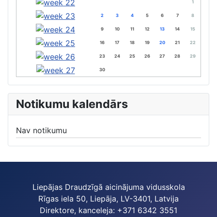
1
2
3
4
5
6
7
8
9
10
11
12
13
14
15
16
17
18
19
20
21
22
23
24
25
26
27
28
29
30
Notikumu kalendārs
Nav notikumu
Liepājas Draudzīgā aicinājuma vidusskola
Rīgas iela 50, Liepāja, LV-3401, Latvija
Direktore, kanceleja: +371 6342 3551