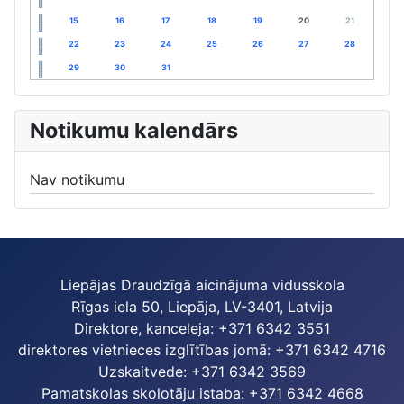
15
16
17
18
19
20
21
22
23
24
25
26
27
28
29
30
31
Notikumu kalendārs
Nav notikumu
Liepājas Draudzīgā aicinājuma vidusskola
Rīgas iela 50, Liepāja, LV-3401, Latvija
Direktore, kanceleja: +371 6342 3551
direktores vietnieces izglītības jomā: +371 6342 4716
Uzskaitvede: +371 6342 3569
Pamatskolas skolotāju istaba: +371 6342 4668