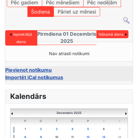
Pēc gadiem
Pēc mēnešiem
Pēc nedēļām
Šodiena
Pāriet uz mēnesi
Pirmdiena 01 Decembris
Iepriekšējā
Nākamā diena
2025
diena
Nav atrasti notikumi
Pievienot notikumu
Importēt iCal notikumus
Kalendārs
Decembris 2025
P
O
T
C
P
S
S
1
2
3
4
5
6
7
8
9
10
11
12
13
14