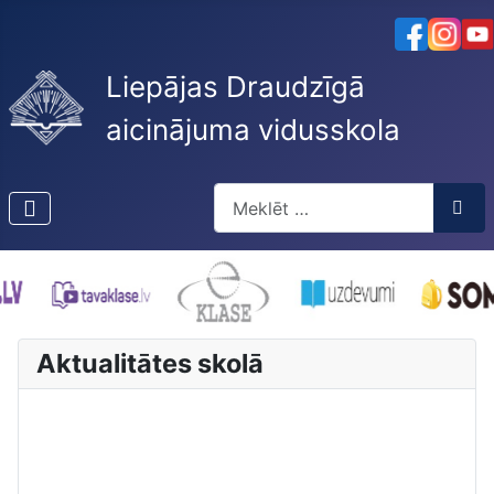
Liepājas Draudzīgā
aicinājuma vidusskola
Meklēt
Type 2 or more characters for res
Aktualitātes skolā