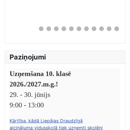
0
Paziņojumi
Uzņemšana 10. klasē
2026./2027.m.g.!
29. - 30. jūnijs
9:00 - 13:00
Kārtība, kādā Liepājas Draudzīgā
aicinājuma vidusskolā tiek uzņemti skolēni