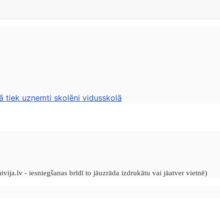
ā tiek uzņemti skolēni vidusskolā
vija.lv - iesniegšanas brīdī to jāuzrāda izdrukātu vai jāatver vietnē)