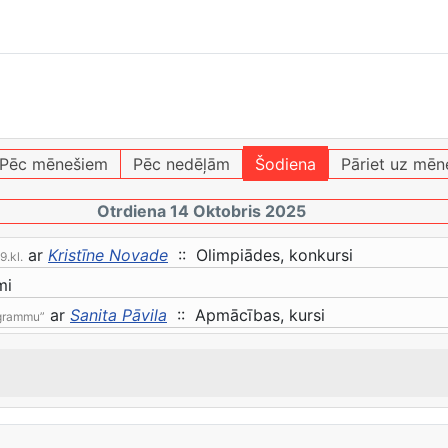
Pēc mēnešiem
Pēc nedēļām
Šodiena
Pāriet uz mēn
Otrdiena 14 Oktobris 2025
ar
Kristīne Novade
:: Olimpiādes, konkursi
9.kl.
mi
ar
Sanita Pāvila
:: Apmācības, kursi
ogrammu”