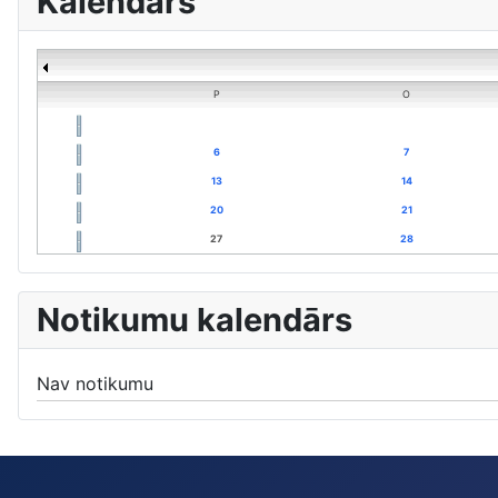
Kalendārs
P
O
6
7
13
14
20
21
27
28
Notikumu kalendārs
Nav notikumu