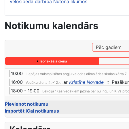
Velosipēda darbība Ņūtona likumos
Notikumu kalendārs
Pēc gadiem
Iepriekšējā diena
10:00
Liepājas valstspilsētas angļu valodas olimpiādes skolas kārta 7.-
16:00
ar
Kristīne Novade
:: Pasāku
Vecāku diena 4. -12.kl.
18:00 - 19:00
Lekcija “Kas vecākiem jāzina par bulingu un KiVa pr
Pievienot notikumu
Importēt iCal notikumus