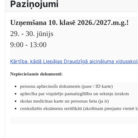
Paziņojumi
Uzņemšana 10. klasē 2026./2027.m.g.!
29. - 30. jūnijs
9:00 - 13:00
Kārtība, kādā Liepājas Draudzīgā aicinājuma vidusskol
Nepieciešamie dokumenti:
personu apliecinošs dokuments (pase / ID karte)
apliecība par vispārējo pamatizglītību un sekmju izraksts
skolas medicīnas karte un personas lieta (ja ir)
centralizēto eksāmenu sertifikāti (skolēnam pieejams vietnē lat