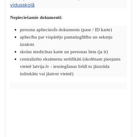
vidusskolā
Nepieciešamie dokumenti:
personu apliecinošs dokuments (pase / ID karte)
apliecība par vispārējo pamatizglītību un sekmju
izraksts
skolas medicīnas karte un personas lieta (ja ir)
centralizēto eksāmenu sertifikāti (skolēnam pieejams
vietnē latvija.lv - iesniegšanas brīdī to jāuzrāda
izdrukātu vai jāatver vietnē)