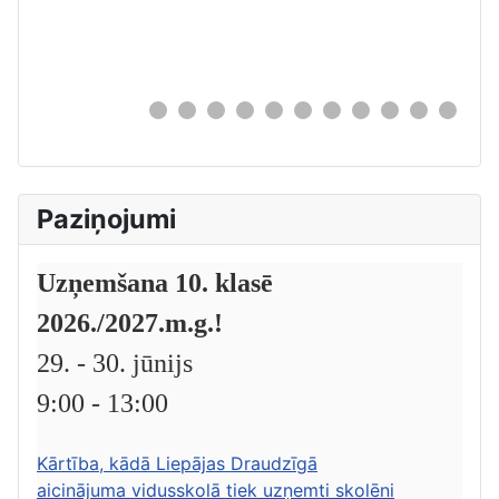
0
Paziņojumi
Uzņemšana 10. klasē
2026./2027.m.g.!
29. - 30. jūnijs
9:00 - 13:00
Kārtība, kādā Liepājas Draudzīgā
aicinājuma vidusskolā tiek uzņemti skolēni