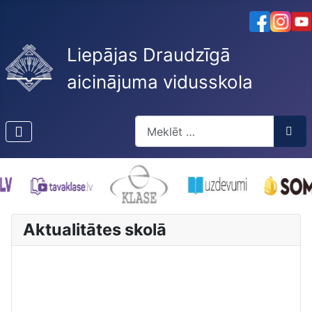
Liepājas Draudzīgā
aicinājuma vidusskola
Meklēt
Type 2 or more characters for res
Aktualitātes skolā