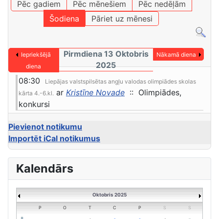
Pēc gadiem
Pēc mēnešiem
Pēc nedēļām
Šodiena
Pāriet uz mēnesi
Pirmdiena 13 Oktobris
Iepriekšējā
Nākamā diena
2025
diena
08:30
Liepājas valstspilsētas angļu valodas olimpiādes skolas
ar
Kristīne Novade
:: Olimpiādes,
kārta 4.-6.kl.
konkursi
Pievienot notikumu
Importēt iCal notikumus
Kalendārs
Oktobris 2025
P
O
T
C
P
S
S