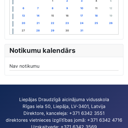
1
2
3
4
5
6
7
8
9
10
11
12
13
14
15
16
17
18
19
20
21
22
23
24
25
26
27
28
29
30
31
Notikumu kalendārs
Nav notikumu
Liepājas Draudzīgā aicinājuma vidusskola
Rīgas iela 50, Liepāja, LV-3401, Latvija
Direktore, kanceleja: +371 6342 3551
direktores vietnieces izglītības jomā: +371 6342 4716
Uzskaitvede: +371 6342 3569