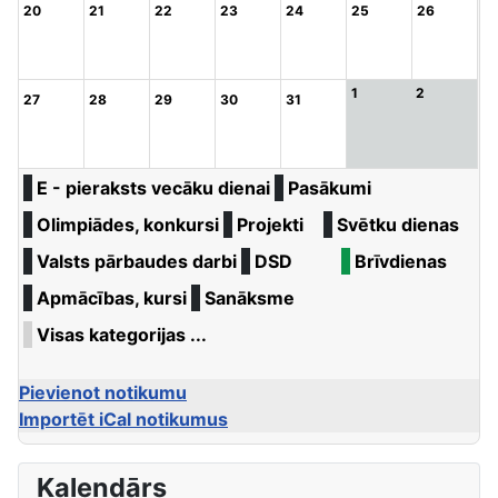
20
21
22
23
24
25
26
1
2
27
28
29
30
31
E - pieraksts vecāku dienai
Pasākumi
Olimpiādes, konkursi
Projekti
Svētku dienas
Valsts pārbaudes darbi
DSD
Brīvdienas
Apmācības, kursi
Sanāksme
Visas kategorijas ...
Pievienot notikumu
Importēt iCal notikumus
Kalendārs