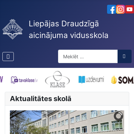
Liepājas Draudzīgā
aicinājuma vidusskola
Meklēt
Type 2 or more characters for res
Aktualitātes skolā