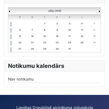
Jūlijs 2026
P
O
T
C
P
S
S
1
2
3
4
5
6
7
8
9
10
11
12
13
14
15
16
17
18
19
20
21
22
23
24
25
26
27
28
29
30
31
Notikumu kalendārs
Nav notikumu
Liepājas Draudzīgā aicinājuma vidusskola