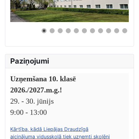
0
Paziņojumi
Uzņemšana 10. klasē
2026./2027.m.g.!
29. - 30. jūnijs
9:00 - 13:00
Kārtība, kādā Liepājas Draudzīgā
aicinājuma vidusskolā tiek uzņemti skolēni