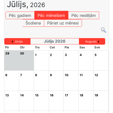
Jūlijs,
2026
Pēc gadiem
Pēc mēnešiem
Pēc nedēļām
Šodiena
Pāriet uz mēnesi
Jūlijs 2026
Jūnijs
Augusts
Pir
Otr
Tre
Cet
Pie
Ses
Svē
29
30
1
2
3
4
5
6
7
8
9
10
11
12
13
14
15
16
17
18
19