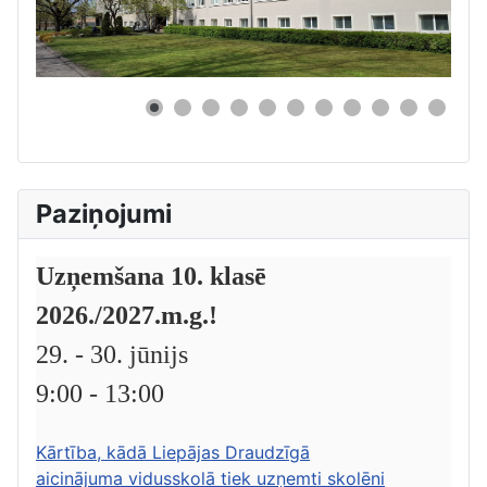
0
Paziņojumi
Uzņemšana 10. klasē
2026./2027.m.g.!
29. - 30. jūnijs
9:00 - 13:00
Kārtība, kādā Liepājas Draudzīgā
aicinājuma vidusskolā tiek uzņemti skolēni