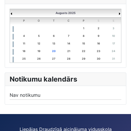
Augusts 2025
P
O
T
C
P
S
S
1
2
3
4
5
6
7
8
9
10
11
12
13
14
15
16
17
18
19
20
21
22
23
24
25
26
27
28
29
30
31
Notikumu kalendārs
Nav notikumu
Liepājas Draudzīgā aicinājuma vidusskola