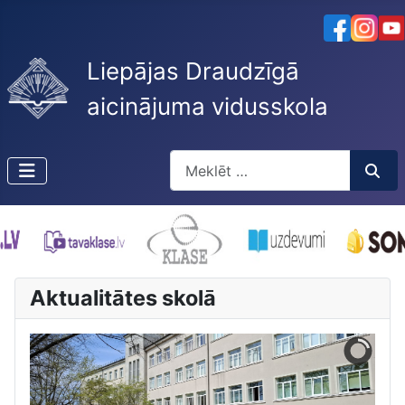
Liepājas Draudzīgā
aicinājuma vidusskola
Meklēt
Type 2 or more characters for resu
Aktualitātes skolā