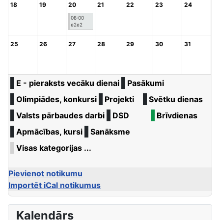
18
19
20
21
22
23
24
08:00
e2e2
25
26
27
28
29
30
31
E - pieraksts vecāku dienai
Pasākumi
Olimpiādes, konkursi
Projekti
Svētku dienas
Valsts pārbaudes darbi
DSD
Brīvdienas
Apmācības, kursi
Sanāksme
Visas kategorijas ...
Pievienot notikumu
Importēt iCal notikumus
Kalendārs