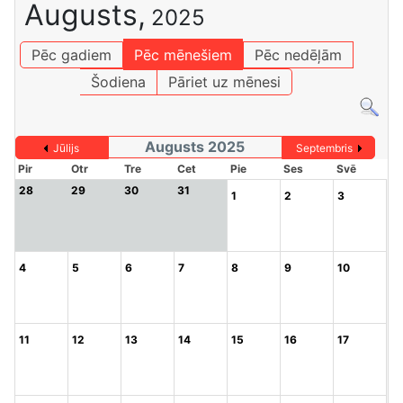
Augusts,
2025
Pēc gadiem
Pēc mēnešiem
Pēc nedēļām
Šodiena
Pāriet uz mēnesi
Augusts 2025
Jūlijs
Septembris
Pir
Otr
Tre
Cet
Pie
Ses
Svē
28
29
30
31
1
2
3
4
5
6
7
8
9
10
11
12
13
14
15
16
17