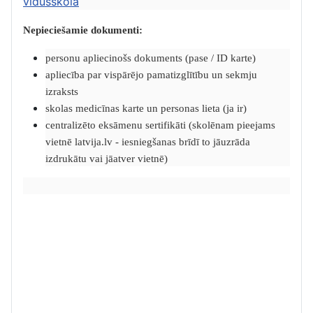
vidusskolā
Nepieciešamie dokumenti:
personu apliecinošs dokuments (pase / ID karte)
apliecība par vispārējo pamatizglītību un sekmju
izraksts
skolas medicīnas karte un personas lieta (ja ir)
centralizēto eksāmenu sertifikāti (skolēnam pieejams
vietnē latvija.lv - iesniegšanas brīdī to jāuzrāda
izdrukātu vai jāatver vietnē)