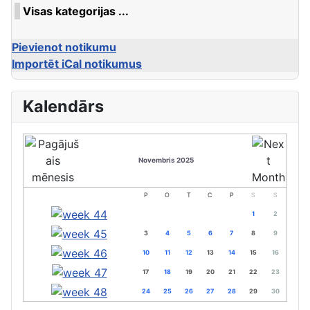
Visas kategorijas ...
Pievienot notikumu
Importēt iCal notikumus
Kalendārs
Novembris 2025
P
O
T
C
P
S
S
1
2
3
4
5
6
7
8
9
10
11
12
13
14
15
16
17
18
19
20
21
22
23
24
25
26
27
28
29
30