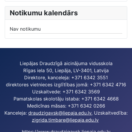
Notikumu kalendārs
Nav notikumu
Liepājas Draudzīgā aicinājuma vidusskola
Rīgas iela 50, Liepāja, LV-3401, Latvija
Direktore, kanceleja: +371 6342 3551
direktores vietnieces izglītības jomā: +371 6342 4716
Uzskaitvede: +371 6342 3569
Pamatskolas skolotāju istaba: +371 6342 4668
Medicīnas māsas: +371 6342 0266
Kanceleja:
draudzigavsk@liepaja.edu.lv
, Uzskaitvedība:
zigrida.timbare@liepaja.edu.lv
https://www.draudzigavsk.liepaja.edu.lv