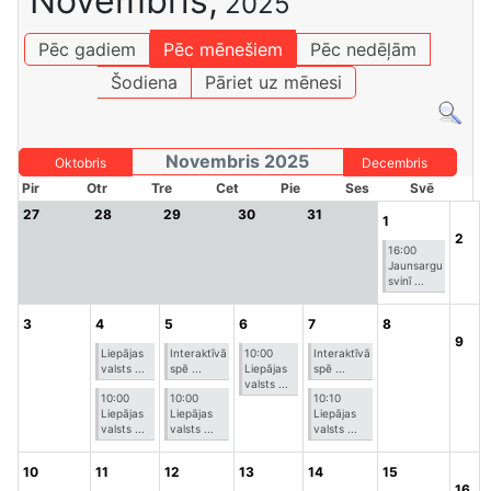
Novembris,
2025
Pēc gadiem
Pēc mēnešiem
Pēc nedēļām
Šodiena
Pāriet uz mēnesi
Novembris 2025
Oktobris
Decembris
Pir
Otr
Tre
Cet
Pie
Ses
Svē
27
28
29
30
31
1
2
16:00
Jaunsargu
svinī ...
3
4
5
6
7
8
9
Liepājas
Interaktīvā
10:00
Interaktīvā
valsts ...
spē ...
Liepājas
spē ...
valsts ...
10:00
10:00
10:10
Liepājas
Liepājas
Liepājas
valsts ...
valsts ...
valsts ...
10
11
12
13
14
15
16