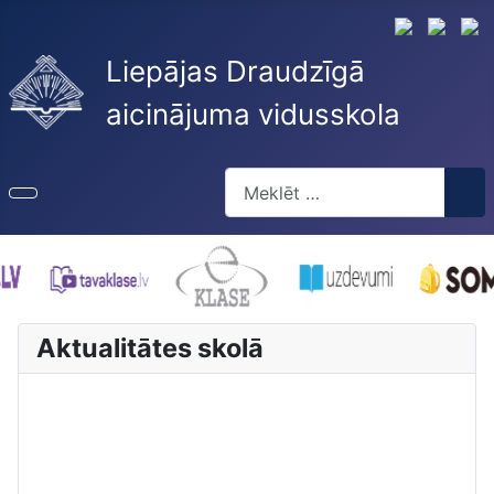
Liepājas Draudzīgā
aicinājuma vidusskola
Meklēt
Type 2 or more characters for re
Aktualitātes skolā