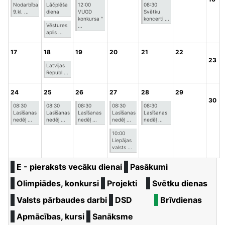
Nodarbība
Lāčplēša
12:00
08:30
9.kl. ...
diena
VUGD
Svētku
konkursa "
koncerti ...
Vēstures
...
aplis ...
17
18
19
20
21
22
23
Latvijas
Republ ...
24
25
26
27
28
29
30
08:30
08:30
08:30
08:30
08:30
Lasīšanas
Lasīšanas
Lasīšanas
Lasīšanas
Lasīšanas
nedēļ ...
nedēļ ...
nedēļ ...
nedēļ ...
nedēļ ...
10:00
Liepājas
valsts ...
E - pieraksts vecāku dienai
Pasākumi
Olimpiādes, konkursi
Projekti
Svētku dienas
Valsts pārbaudes darbi
DSD
Brīvdienas
Apmācības, kursi
Sanāksme