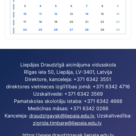
3
4
5
6
7
8
9
10
11
12
13
14
15
16
17
18
19
20
21
22
23
24
25
26
27
28
29
30
Liepājas Draudzīgā aicinājuma vidusskola
Rīgas iela 50, Liepāja, LV-3401, Latvija
Direktore, kanceleja: +371 6342 3551
direktores vietnieces izglītības jomā: +371 6342 4716
Uzskaitvede: +371 6342 3569
Pamatskolas skolotāju istaba: +371 6342 4668
Medicīnas māsas: +371 6342 0266
Kanceleja:
draudzigavsk@liepaja.edu.lv
, Uzskaitvedība:
zigrida.timbare@liepaja.edu.lv
https://www.draudzigavsk.liepaja.edu.lv