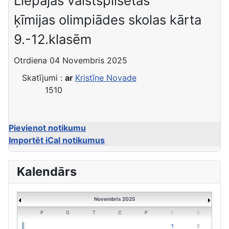
Liepājas valstspilsētas
ķīmijas olimpiādes skolas kārta
9.-12.klasēm
Otrdiena 04 Novembris 2025
Skatījumi
:
ar
Kristīne Novade
1510
Pievienot notikumu
Importēt iCal notikumus
Kalendārs
Novembris 2025
P
O
T
C
P
S
S
1
2