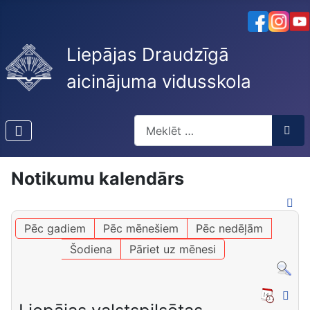
Liepājas Draudzīgā
aicinājuma vidusskola
Meklēt
Type 2 or more characters for res
Notikumu kalendārs
Pēc gadiem
Pēc mēnešiem
Pēc nedēļām
Šodiena
Pāriet uz mēnesi