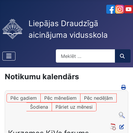
Liepājas Draudzīgā
aicinājuma vidusskola
Meklēt
Type 2 or more characters for resu
Notikumu kalendārs
Pēc gadiem
Pēc mēnešiem
Pēc nedēļām
Šodiena
Pāriet uz mēnesi