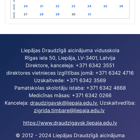
20
21
22
23
24
25
26
27
28
29
30
31
Liepājas Draudzīgā aicinājuma vidusskola
Rīgas iela 50, Liepāja, LV-3401, Latvija
Direktore, kanceleja: +371 6342 3551
direktores vietnieces izglītības jomā: +371 6342 4716
Uzskaitvede: +371 6342 3569
Pamatskolas skolotāju istaba: +371 6342 4668
Medicīnas māsas: +371 6342 0266
Kanceleja:
draudzigavsk@liepaja.edu.lv
, Uzskaitvedība:
zigrida.timbare@liepaja.edu.lv
https://www.draudzigavsk.liepaja.edu.lv
© 2012 - 2024 Liepājas Draudzīgā aicinājuma