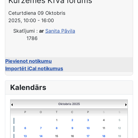
Kurzemes KiVa forums
Ceturtdiena 09 Oktobris
2025, 10:00 - 16:00
Skatījumi
:
ar
Sanita Pāvila
1786
Pievienot notikumu
Importēt iCal notikumus
Kalendārs
Oktobris 2025
P
O
T
C
P
S
S
1
2
3
4
5
6
7
8
9
10
11
12
13
14
15
16
17
18
19