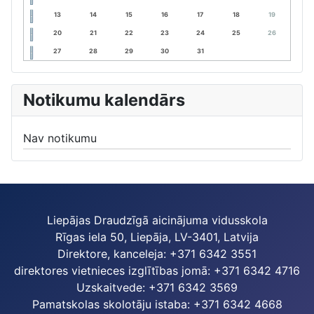
13
14
15
16
17
18
19
20
21
22
23
24
25
26
27
28
29
30
31
Notikumu kalendārs
Nav notikumu
Liepājas Draudzīgā aicinājuma vidusskola
Rīgas iela 50, Liepāja, LV-3401, Latvija
Direktore, kanceleja: +371 6342 3551
direktores vietnieces izglītības jomā: +371 6342 4716
Uzskaitvede: +371 6342 3569
Pamatskolas skolotāju istaba: +371 6342 4668