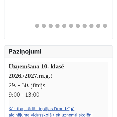
0
Paziņojumi
Uzņemšana 10. klasē
2026./2027.m.g.!
29. - 30. jūnijs
9:00 - 13:00
Kārtība, kādā Liepājas Draudzīgā
aicinājuma vidusskolā tiek uzņemti skolēni