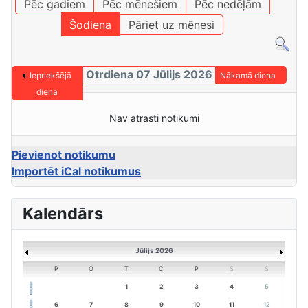
Pēc gadiem
Pēc mēnešiem
Pēc nedēļām
Šodiena
Pāriet uz mēnesi
Otrdiena 07 Jūlijs 2026
Iepriekšējā
Nākamā diena
diena
Nav atrasti notikumi
Pievienot notikumu
Importēt iCal notikumus
Kalendārs
Jūlijs 2026
P
O
T
C
P
S
S
1
2
3
4
5
6
7
8
9
10
11
12