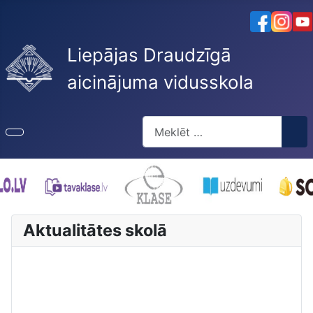
Liepājas Draudzīgā
aicinājuma vidusskola
Meklēt
Type 2 or more characters for re
Aktualitātes skolā