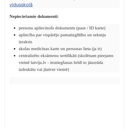
vidusskolā
Nepieciešamie dokumenti:
personu apliecinošs dokuments (pase / ID karte)
apliecība par vispārējo pamatizglītību un sekmju
izraksts
skolas medicīnas karte un personas lieta (ja ir)
centralizēto eksāmenu sertifikāti (skolēnam pieejams
vietnē latvija.lv - iesniegšanas brīdī to jāuzrāda
izdrukātu vai jāatver vietnē)