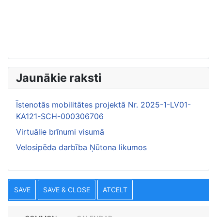
Jaunākie raksti
Īstenotās mobilitātes projektā Nr. 2025-1-LV01-
KA121-SCH-000306706
Virtuālie brīnumi visumā
Velosipēda darbība Ņūtona likumos
SAVE
SAVE & CLOSE
ATCELT