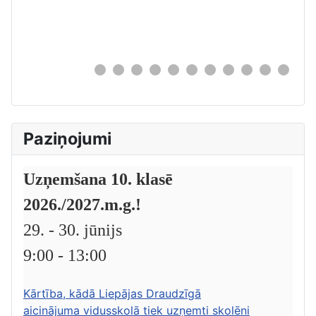
0
Paziņojumi
Uzņemšana 10. klasē
2026./2027.m.g.!
29. - 30. jūnijs
9:00 - 13:00
Kārtība, kādā Liepājas Draudzīgā
aicinājuma vidusskolā tiek uzņemti skolēni