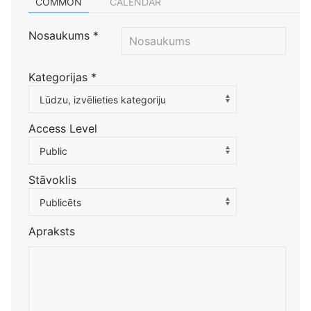
COMMON
CALENDAR
Nosaukums
*
Kategorijas
*
Atlasiet kategoriju, lai filtrētu sarakstu
Lūdzu, izvēlieties kategoriju
Access Level
Public
Stāvoklis
Publicēts
Apraksts