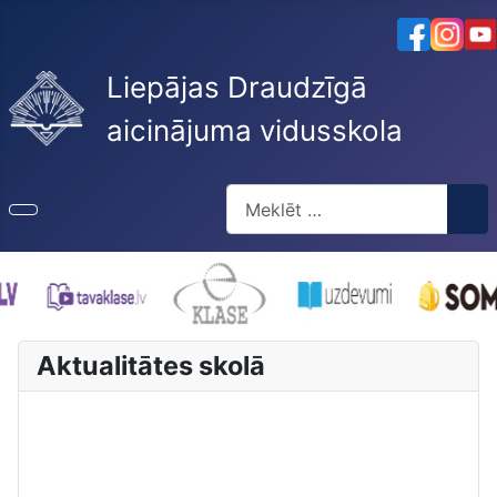
Liepājas Draudzīgā
aicinājuma vidusskola
Meklēt
Type 2 or more characters for re
Aktualitātes skolā