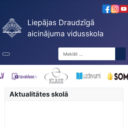
Liepājas Draudzīgā
aicinājuma vidusskola
Meklēt
Type 2 or more characters for re
Aktualitātes skolā