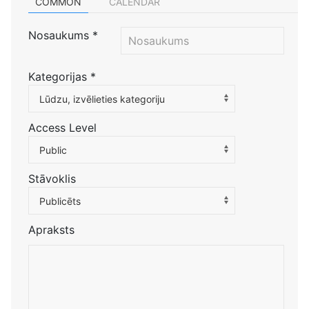
COMMON
CALENDAR
Nosaukums
*
Kategorijas
*
Atlasiet kategoriju, lai filtrētu sarakstu
Lūdzu, izvēlieties kategoriju
Access Level
Public
Stāvoklis
Publicēts
Apraksts