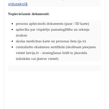
vidusskolā
Nepieciešamie dokumenti:
personu apliecinošs dokuments (pase / ID karte)
apliecība par vispārējo pamatizglītību un sekmju
izraksts
skolas medicīnas karte un personas lieta (ja ir)
centralizēto eksāmenu sertifikāti (skolēnam pieejams
vietnē latvija.lv - iesniegšanas brīdī to jāuzrāda
izdrukātu vai jāatver vietnē)