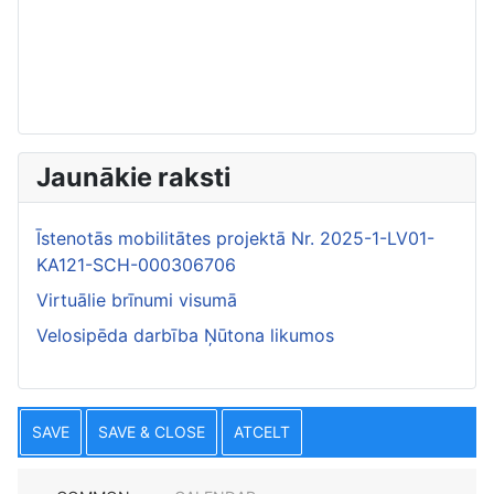
Jaunākie raksti
Īstenotās mobilitātes projektā Nr. 2025-1-LV01-
KA121-SCH-000306706
Virtuālie brīnumi visumā
Velosipēda darbība Ņūtona likumos
SAVE
SAVE & CLOSE
ATCELT