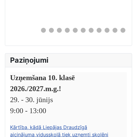
0
Paziņojumi
Uzņemšana 10. klasē
2026./2027.m.g.!
29. - 30. jūnijs
9:00 - 13:00
Kārtība, kādā Liepājas Draudzīgā
aicinājuma vidusskolā tiek uzņemti skolēni