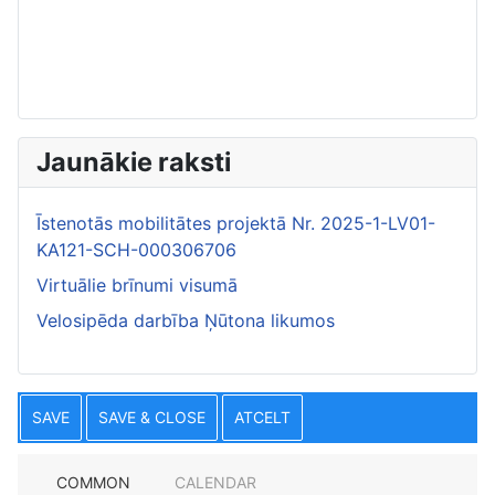
Jaunākie raksti
Īstenotās mobilitātes projektā Nr. 2025-1-LV01-
KA121-SCH-000306706
Virtuālie brīnumi visumā
Velosipēda darbība Ņūtona likumos
SAVE
SAVE & CLOSE
ATCELT
COMMON
CALENDAR