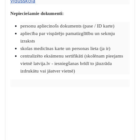
vidusskolā
Nepieciešamie dokumenti:
personu apliecinošs dokuments (pase / ID karte)
apliecība par vispārējo pamatizglītību un sekmju
izraksts
skolas medicīnas karte un personas lieta (ja ir)
centralizēto eksāmenu sertifikāti (skolēnam pieejams
vietnē latvija.lv - iesniegšanas brīdī to jāuzrāda
izdrukātu vai jāatver vietnē)