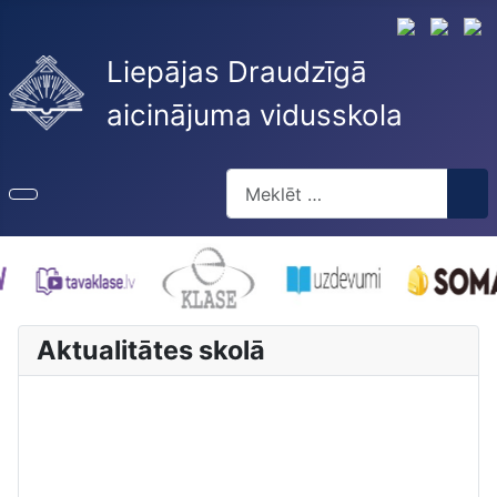
Liepājas Draudzīgā
aicinājuma vidusskola
Meklēt
Type 2 or more characters for re
Aktualitātes skolā