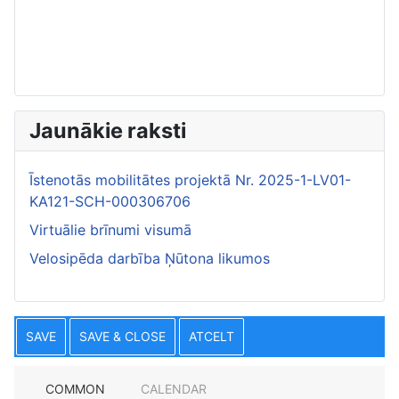
Jaunākie raksti
Īstenotās mobilitātes projektā Nr. 2025-1-LV01-
KA121-SCH-000306706
Virtuālie brīnumi visumā
Velosipēda darbība Ņūtona likumos
SAVE
SAVE & CLOSE
ATCELT
COMMON
CALENDAR