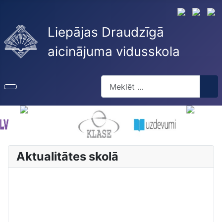
Liepājas Draudzīgā
aicinājuma vidusskola
Meklēt
Type 2 or more characters for re
Aktualitātes skolā