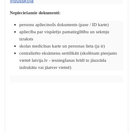
vidusskolā
Nepieciešamie dokumenti:
personu apliecinošs dokuments (pase / ID karte)
apliecība par vispārējo pamatizglītību un sekmju
izraksts
skolas medicīnas karte un personas lieta (ja ir)
centralizēto eksāmenu sertifikāti (skolēnam pieejams
vietnē latvija.lv - iesniegšanas brīdī to jāuzrāda
izdrukātu vai jāatver vietnē)