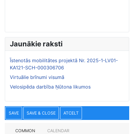
Jaunākie raksti
Īstenotās mobilitātes projektā Nr. 2025-1-LV01-
KA121-SCH-000306706
Virtuālie brīnumi visumā
Velosipēda darbība Ņūtona likumos
SAVE
SAVE & CLOSE
ATCELT
COMMON
CALENDAR