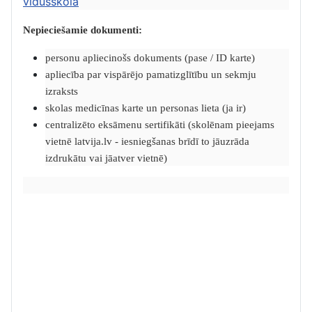
vidusskolā
Nepieciešamie dokumenti:
personu apliecinošs dokuments (pase / ID karte)
apliecība par vispārējo pamatizglītību un sekmju
izraksts
skolas medicīnas karte un personas lieta (ja ir)
centralizēto eksāmenu sertifikāti (skolēnam pieejams
vietnē latvija.lv - iesniegšanas brīdī to jāuzrāda
izdrukātu vai jāatver vietnē)