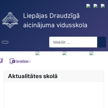
Liepājas Draudzīgā
aicinājuma vidusskola
Meklēt
Type 2 or more characters for re
Aktualitātes skolā