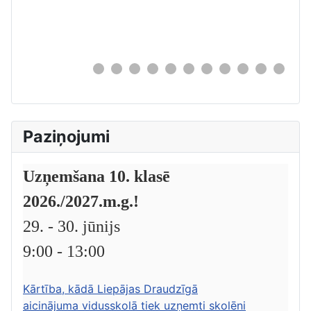
0
Paziņojumi
Uzņemšana 10. klasē
2026./2027.m.g.!
29. - 30. jūnijs
9:00 - 13:00
Kārtība, kādā Liepājas Draudzīgā
aicinājuma vidusskolā tiek uzņemti skolēni