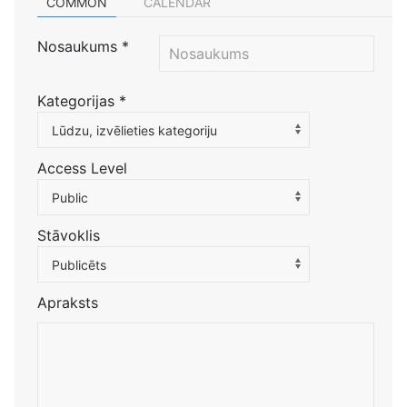
COMMON
CALENDAR
Nosaukums
*
Kategorijas
*
Atlasiet kategoriju, lai filtrētu sarakstu
Lūdzu, izvēlieties kategoriju
Access Level
Public
Stāvoklis
Publicēts
Apraksts