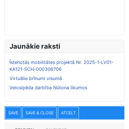
Jaunākie raksti
Īstenotās mobilitātes projektā Nr. 2025-1-LV01-
KA121-SCH-000306706
Virtuālie brīnumi visumā
Velosipēda darbība Ņūtona likumos
SAVE
SAVE & CLOSE
ATCELT