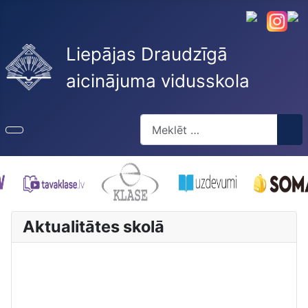
Liepājas Draudzīgā
aicinājuma vidusskola
Meklēt
Type 2 or more characters for re
Aktualitātes skolā