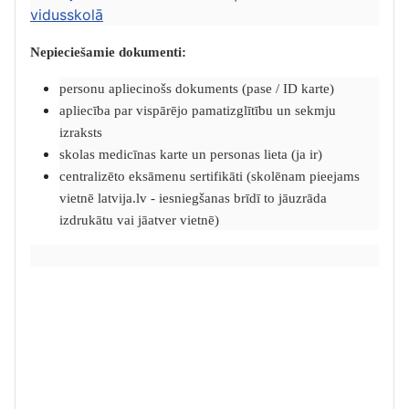
vidusskolā
Nepieciešamie dokumenti:
personu apliecinošs dokuments (pase / ID karte)
apliecība par vispārējo pamatizglītību un sekmju
izraksts
skolas medicīnas karte un personas lieta (ja ir)
centralizēto eksāmenu sertifikāti (skolēnam pieejams
vietnē latvija.lv - iesniegšanas brīdī to jāuzrāda
izdrukātu vai jāatver vietnē)