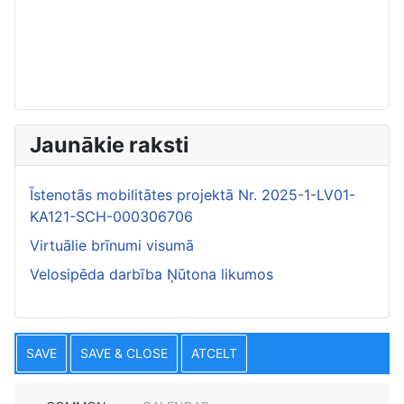
Jaunākie raksti
Īstenotās mobilitātes projektā Nr. 2025-1-LV01-
KA121-SCH-000306706
Virtuālie brīnumi visumā
Velosipēda darbība Ņūtona likumos
SAVE
SAVE & CLOSE
ATCELT