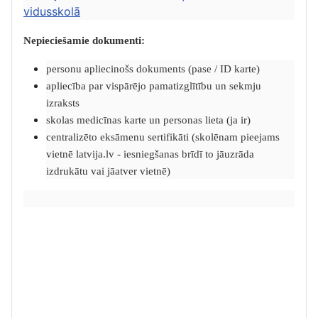
vidusskolā
Nepieciešamie dokumenti:
personu apliecinošs dokuments (pase / ID karte)
apliecība par vispārējo pamatizglītību un sekmju
izraksts
skolas medicīnas karte un personas lieta (ja ir)
centralizēto eksāmenu sertifikāti (skolēnam pieejams
vietnē latvija.lv - iesniegšanas brīdī to jāuzrāda
izdrukātu vai jāatver vietnē)