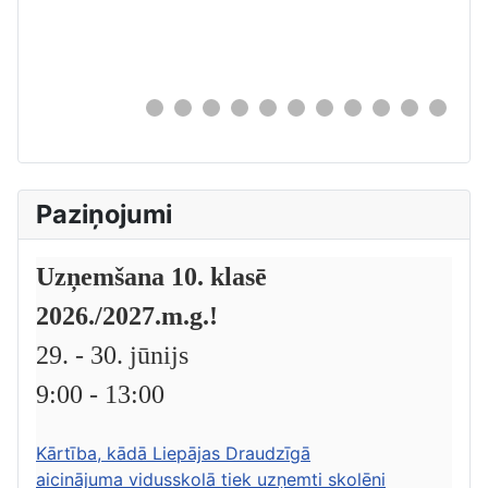
0
Paziņojumi
Uzņemšana 10. klasē
2026./2027.m.g.!
29. - 30. jūnijs
9:00 - 13:00
Kārtība, kādā Liepājas Draudzīgā
aicinājuma vidusskolā tiek uzņemti skolēni