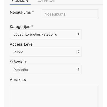
COMMON
CALENDAR
Nosaukums
*
Kategorijas
*
Atlasiet kategoriju, lai filtrētu sarakstu
Lūdzu, izvēlieties kategoriju
Access Level
Public
Stāvoklis
Publicēts
Apraksts