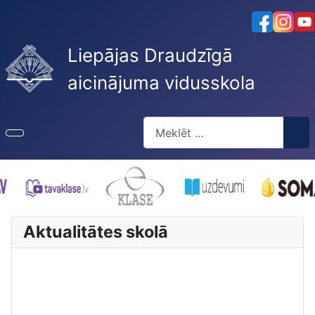
Liepājas Draudzīgā
aicinājuma vidusskola
Meklēt
Type 2 or more characters for re
Aktualitātes skolā