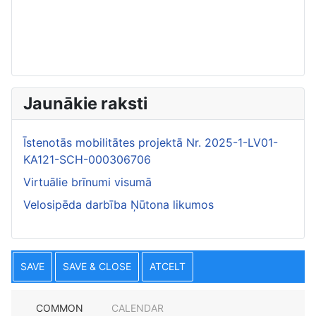
Jaunākie raksti
Īstenotās mobilitātes projektā Nr. 2025-1-LV01-
KA121-SCH-000306706
Virtuālie brīnumi visumā
Velosipēda darbība Ņūtona likumos
SAVE
SAVE & CLOSE
ATCELT
COMMON
CALENDAR