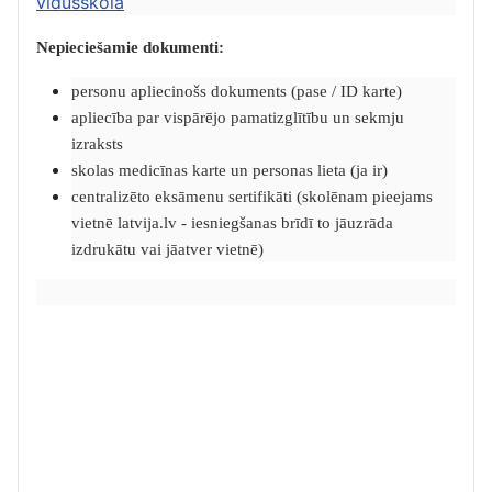
vidusskolā
Nepieciešamie dokumenti:
personu apliecinošs dokuments (pase / ID karte)
apliecība par vispārējo pamatizglītību un sekmju
izraksts
skolas medicīnas karte un personas lieta (ja ir)
centralizēto eksāmenu sertifikāti (skolēnam pieejams
vietnē latvija.lv - iesniegšanas brīdī to jāuzrāda
izdrukātu vai jāatver vietnē)