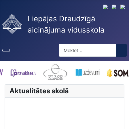
Liepājas Draudzīgā
aicinājuma vidusskola
Meklēt
Type 2 or more characters for re
Aktualitātes skolā