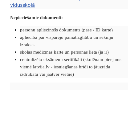
vidusskolā
Nepieciešamie dokumenti:
personu apliecinošs dokuments (pase / ID karte)
apliecība par vispārējo pamatizglītību un sekmju
izraksts
skolas medicīnas karte un personas lieta (ja ir)
centralizēto eksāmenu sertifikāti (skolēnam pieejams
vietnē latvija.lv - iesniegšanas brīdī to jāuzrāda
izdrukātu vai jāatver vietnē)