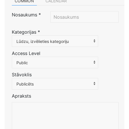
COMMON
CALENDAR
Nosaukums
*
Kategorijas
*
Atlasiet kategoriju, lai filtrētu sarakstu
Lūdzu, izvēlieties kategoriju
Access Level
Public
Stāvoklis
Publicēts
Apraksts