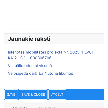
Jaunākie raksti
Īstenotās mobilitātes projektā Nr. 2025-1-LV01-
KA121-SCH-000306706
Virtuālie brīnumi visumā
Velosipēda darbība Ņūtona likumos
SAVE
SAVE & CLOSE
ATCELT