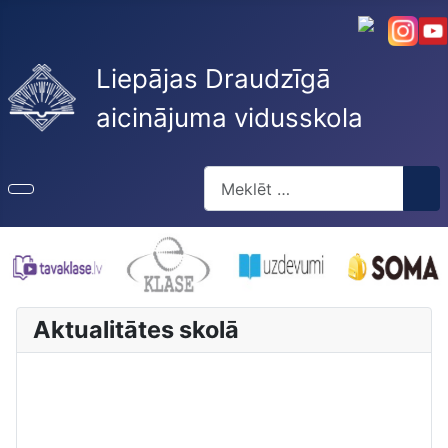
Liepājas Draudzīgā
aicinājuma vidusskola
Meklēt
Type 2 or more characters for re
Aktualitātes skolā