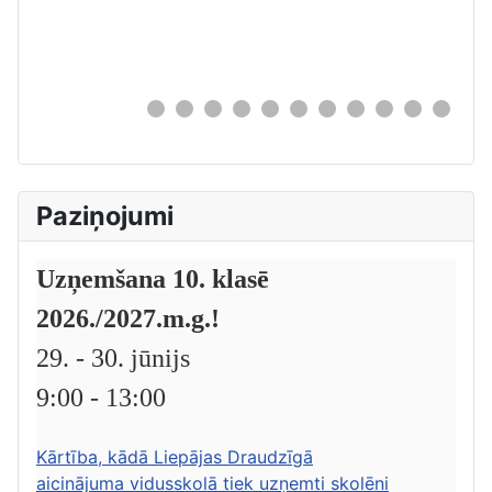
0
Paziņojumi
Uzņemšana 10. klasē
2026./2027.m.g.!
29. - 30. jūnijs
9:00 - 13:00
Kārtība, kādā Liepājas Draudzīgā
aicinājuma vidusskolā tiek uzņemti skolēni