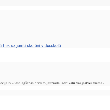
ā tiek uzņemti skolēni vidusskolā
vija.lv - iesniegšanas brīdī to jāuzrāda izdrukātu vai jāatver vietnē)