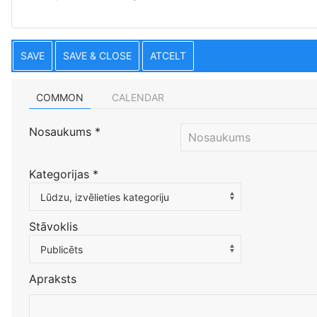
SAVE
SAVE & CLOSE
ATCELT
COMMON
CALENDAR
Nosaukums
*
Kategorijas
*
Atlasiet kategoriju, lai filtrētu sarakstu
Lūdzu, izvēlieties kategoriju
Stāvoklis
Publicēts
Apraksts