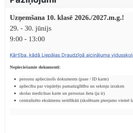
Uzņemšana 10. klasē 2026./2027.m.g.!
29. - 30. jūnijs
9:00 - 13:00
Kārtība, kādā Liepājas Draudzīgā aicinājuma vidusskol
Nepieciešamie dokumenti:
personu apliecinošs dokuments (pase / ID karte)
apliecība par vispārējo pamatizglītību un sekmju izraksts
skolas medicīnas karte un personas lieta (ja ir)
centralizēto eksāmenu sertifikāti (skolēnam pieejams vietnē lat