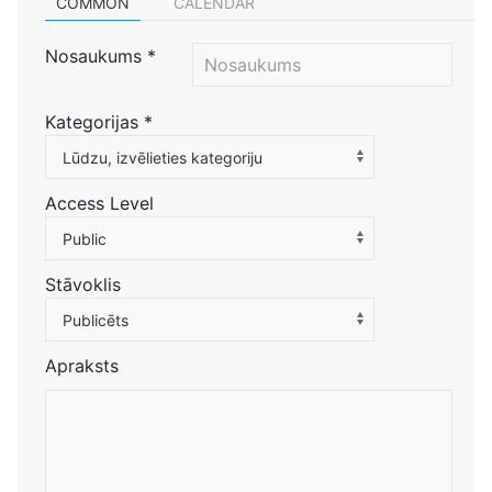
COMMON
CALENDAR
Nosaukums
*
Kategorijas
*
Atlasiet kategoriju, lai filtrētu sarakstu
Lūdzu, izvēlieties kategoriju
Access Level
Public
Stāvoklis
Publicēts
Apraksts