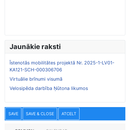
Jaunākie raksti
Īstenotās mobilitātes projektā Nr. 2025-1-LV01-
KA121-SCH-000306706
Virtuālie brīnumi visumā
Velosipēda darbība Ņūtona likumos
SAVE
SAVE & CLOSE
ATCELT