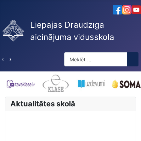
Liepājas Draudzīgā
aicinājuma vidusskola
Meklēt
Type 2 or more characters for re
Aktualitātes skolā