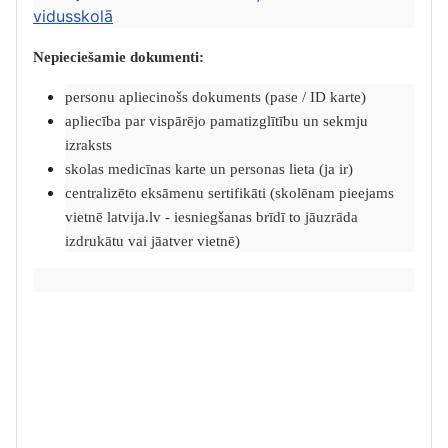
vidusskolā
Nepieciešamie dokumenti:
personu apliecinošs dokuments (pase / ID karte)
apliecība par vispārējo pamatizglītību un sekmju
izraksts
skolas medicīnas karte un personas lieta (ja ir)
centralizēto eksāmenu sertifikāti (skolēnam pieejams
vietnē latvija.lv - iesniegšanas brīdī to jāuzrāda
izdrukātu vai jāatver vietnē)