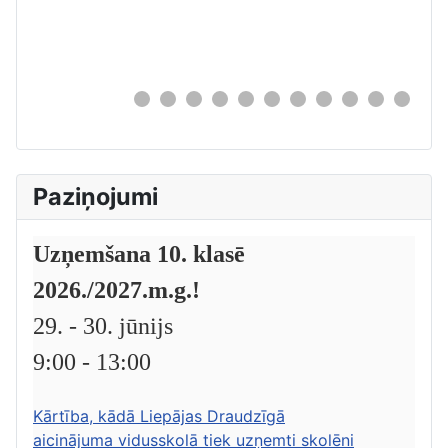
0
Paziņojumi
Uzņemšana 10. klasē
2026./2027.m.g.!
29. - 30. jūnijs
9:00 - 13:00
Kārtība, kādā Liepājas Draudzīgā
aicinājuma vidusskolā tiek uzņemti skolēni