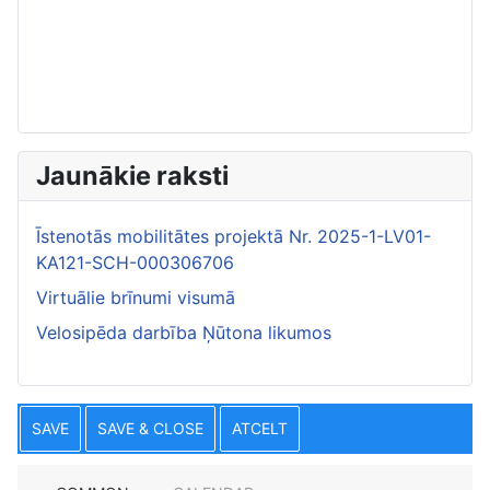
Jaunākie raksti
Īstenotās mobilitātes projektā Nr. 2025-1-LV01-
KA121-SCH-000306706
Virtuālie brīnumi visumā
Velosipēda darbība Ņūtona likumos
SAVE
SAVE & CLOSE
ATCELT