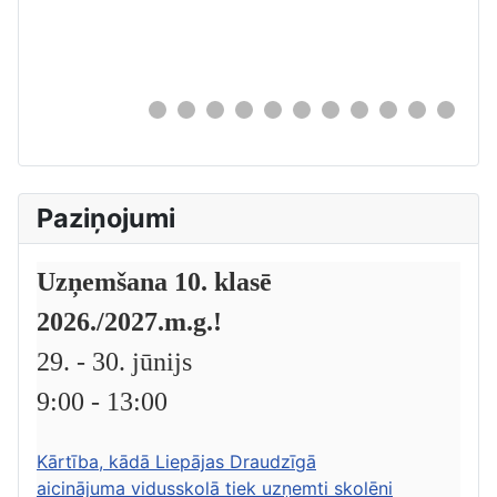
0
Paziņojumi
Uzņemšana 10. klasē
2026./2027.m.g.!
29. - 30. jūnijs
9:00 - 13:00
Kārtība, kādā Liepājas Draudzīgā
aicinājuma vidusskolā tiek uzņemti skolēni