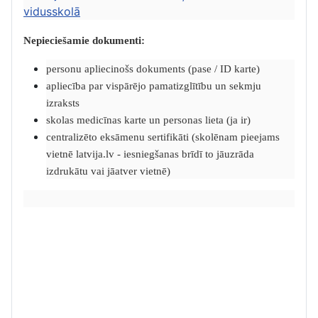
vidusskolā
Nepieciešamie dokumenti:
personu apliecinošs dokuments (pase / ID karte)
apliecība par vispārējo pamatizglītību un sekmju
izraksts
skolas medicīnas karte un personas lieta (ja ir)
centralizēto eksāmenu sertifikāti (skolēnam pieejams
vietnē latvija.lv - iesniegšanas brīdī to jāuzrāda
izdrukātu vai jāatver vietnē)