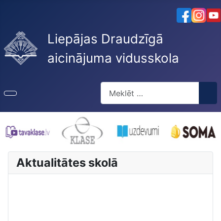
Liepājas Draudzīgā
aicinājuma vidusskola
Meklēt
Type 2 or more characters for re
Aktualitātes skolā