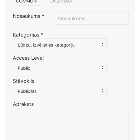
COMMON
CALENDAR
Nosaukums
*
Kategorijas
*
Atlasiet kategoriju, lai filtrētu sarakstu
Lūdzu, izvēlieties kategoriju
Access Level
Public
Stāvoklis
Publicēts
Apraksts