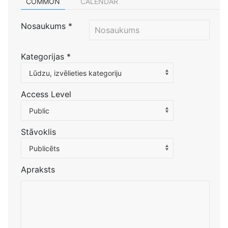
COMMON
CALENDAR
Nosaukums
*
Kategorijas
*
Atlasiet kategoriju, lai filtrētu sarakstu
Lūdzu, izvēlieties kategoriju
Access Level
Public
Stāvoklis
Publicēts
Apraksts