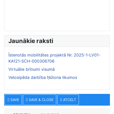
Jaunākie raksti
Īstenotās mobilitātes projektā Nr. 2025-1-LV01-
KA121-SCH-000306706
Virtuālie brīnumi visumā
Velosipēda darbība Ņūtona likumos
SAVE
SAVE & CLOSE
ATCELT