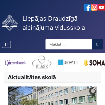
Liepājas Draudzīgā
aicinājuma vidusskola
Meklēt
Type 2 or more characters for res
Aktualitātes skolā