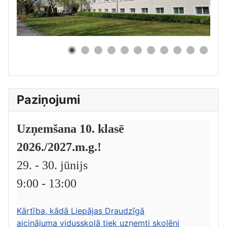
0
Paziņojumi
Uzņemšana 10. klasē
2026./2027.m.g.!
29. - 30. jūnijs
9:00 - 13:00
Kārtība, kādā Liepājas Draudzīgā
aicinājuma vidusskolā tiek uzņemti skolēni