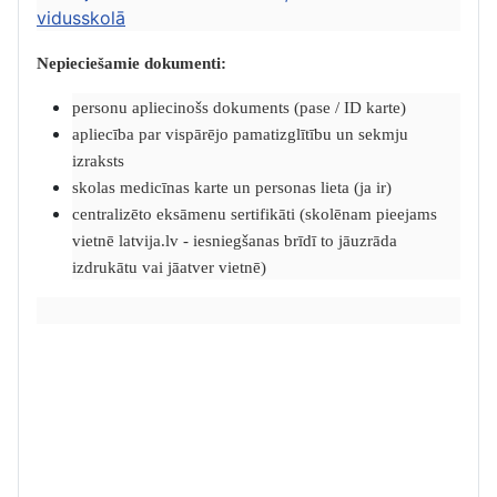
vidusskolā
Nepieciešamie dokumenti:
personu apliecinošs dokuments (pase / ID karte)
apliecība par vispārējo pamatizglītību un sekmju
izraksts
skolas medicīnas karte un personas lieta (ja ir)
centralizēto eksāmenu sertifikāti (skolēnam pieejams
vietnē latvija.lv - iesniegšanas brīdī to jāuzrāda
izdrukātu vai jāatver vietnē)