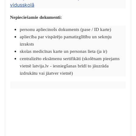
vidusskolā
Nepieciešamie dokumenti:
personu apliecinošs dokuments (pase / ID karte)
apliecība par vispārējo pamatizglītību un sekmju
izraksts
skolas medicīnas karte un personas lieta (ja ir)
centralizēto eksāmenu sertifikāti (skolēnam pieejams
vietnē latvija.lv - iesniegšanas brīdī to jāuzrāda
izdrukātu vai jāatver vietnē)