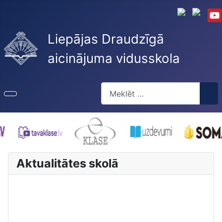
Liepājas Draudzīgā
aicinājuma vidusskola
Meklēt
Type 2 or more characters for re
Aktualitātes skolā