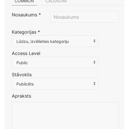
COMMON
CALENDAR
Nosaukums
*
Kategorijas
*
Atlasiet kategoriju, lai filtrētu sarakstu
Lūdzu, izvēlieties kategoriju
Access Level
Public
Stāvoklis
Publicēts
Apraksts