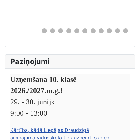
0
Paziņojumi
Uzņemšana 10. klasē
2026./2027.m.g.!
29. - 30. jūnijs
9:00 - 13:00
Kārtība, kādā Liepājas Draudzīgā
aicinājuma vidusskolā tiek uzņemti skolēni