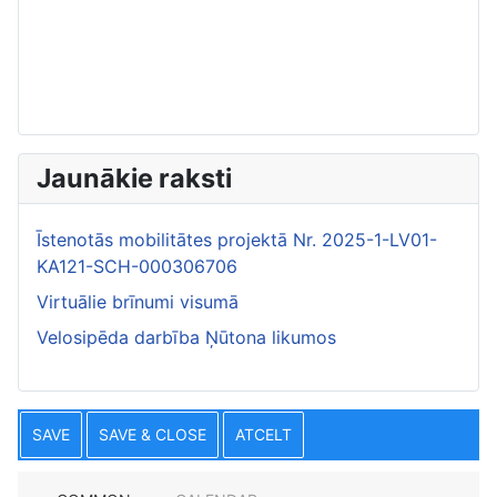
Jaunākie raksti
Īstenotās mobilitātes projektā Nr. 2025-1-LV01-
KA121-SCH-000306706
Virtuālie brīnumi visumā
Velosipēda darbība Ņūtona likumos
SAVE
SAVE & CLOSE
ATCELT