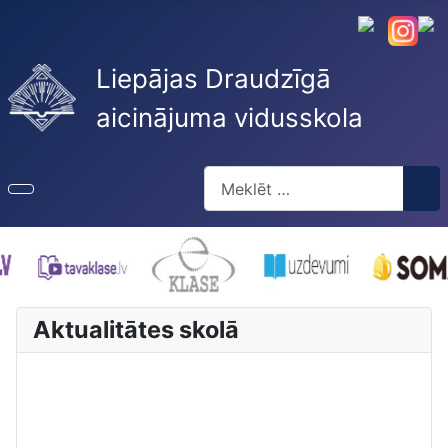
Liepājas Draudzīgā
aicinājuma vidusskola
Meklēt
Type 2 or more characters for re
Aktualitātes skolā