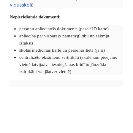
vidusskolā
Nepieciešamie dokumenti:
personu apliecinošs dokuments (pase / ID karte)
apliecība par vispārējo pamatizglītību un sekmju
izraksts
skolas medicīnas karte un personas lieta (ja ir)
centralizēto eksāmenu sertifikāti (skolēnam pieejams
vietnē latvija.lv - iesniegšanas brīdī to jāuzrāda
izdrukātu vai jāatver vietnē)