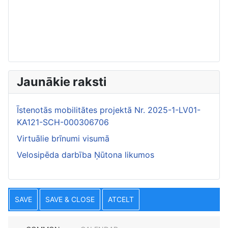
Jaunākie raksti
Īstenotās mobilitātes projektā Nr. 2025-1-LV01-
KA121-SCH-000306706
Virtuālie brīnumi visumā
Velosipēda darbība Ņūtona likumos
SAVE
SAVE & CLOSE
ATCELT