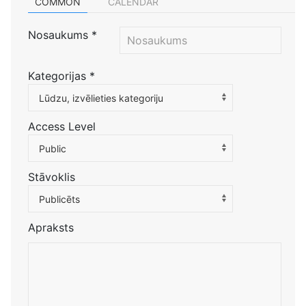
COMMON
CALENDAR
Nosaukums
*
Kategorijas
*
Atlasiet kategoriju, lai filtrētu sarakstu
Lūdzu, izvēlieties kategoriju
Access Level
Public
Stāvoklis
Publicēts
Apraksts