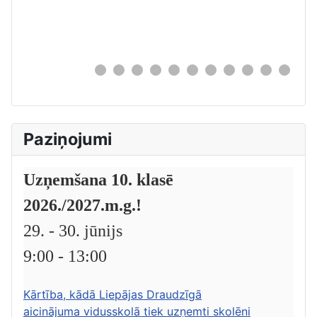
0
Paziņojumi
Uzņemšana 10. klasē
2026./2027.m.g.!
29. - 30. jūnijs
9:00 - 13:00
Kārtība, kādā Liepājas Draudzīgā
aicinājuma vidusskolā tiek uzņemti skolēni