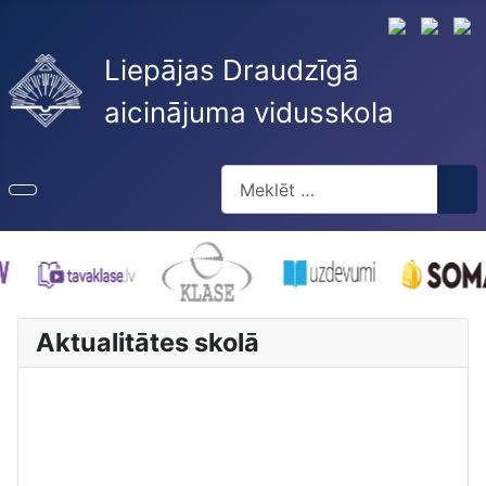
Liepājas Draudzīgā
aicinājuma vidusskola
Meklēt
Type 2 or more characters for re
Aktualitātes skolā