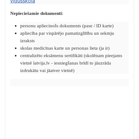
vidusskolā
Nepieciešamie dokumenti:
personu apliecinošs dokuments (pase / ID karte)
apliecība par vispārējo pamatizglītību un sekmju
izraksts
skolas medicīnas karte un personas lieta (ja ir)
centralizēto eksāmenu sertifikāti (skolēnam pieejams
vietnē latvija.lv - iesniegšanas brīdī to jāuzrāda
izdrukātu vai jāatver vietnē)