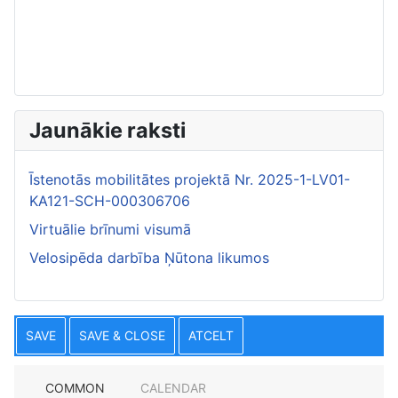
Jaunākie raksti
Īstenotās mobilitātes projektā Nr. 2025-1-LV01-
KA121-SCH-000306706
Virtuālie brīnumi visumā
Velosipēda darbība Ņūtona likumos
SAVE
SAVE & CLOSE
ATCELT
COMMON
CALENDAR