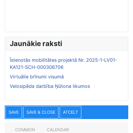
Jaunākie raksti
Īstenotās mobilitātes projektā Nr. 2025-1-LV01-
KA121-SCH-000306706
Virtuālie brīnumi visumā
Velosipēda darbība Ņūtona likumos
SAVE
SAVE & CLOSE
ATCELT
COMMON
CALENDAR