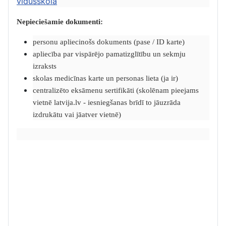
vidusskolā
Nepieciešamie dokumenti:
personu apliecinošs dokuments (pase / ID karte)
apliecība par vispārējo pamatizglītību un sekmju
izraksts
skolas medicīnas karte un personas lieta (ja ir)
centralizēto eksāmenu sertifikāti (skolēnam pieejams
vietnē latvija.lv - iesniegšanas brīdī to jāuzrāda
izdrukātu vai jāatver vietnē)