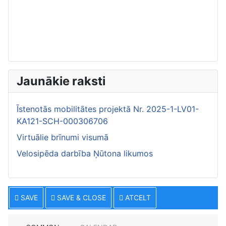
Jaunākie raksti
Īstenotās mobilitātes projektā Nr. 2025-1-LV01-
KA121-SCH-000306706
Virtuālie brīnumi visumā
Velosipēda darbība Ņūtona likumos
SAVE
SAVE & CLOSE
ATCELT