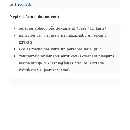
vidusskolā
Nepieciešamie dokumenti:
personu apliecinošs dokuments (pase / ID karte)
apliecība par vispārējo pamatizglītību un sekmju
izraksts
skolas medicīnas karte un personas lieta (ja ir)
centralizēto eksāmenu sertifikāti (skolēnam pieejams
vietnē latvija.lv - iesniegšanas brīdī to jāuzrāda
izdrukātu vai jāatver vietnē)