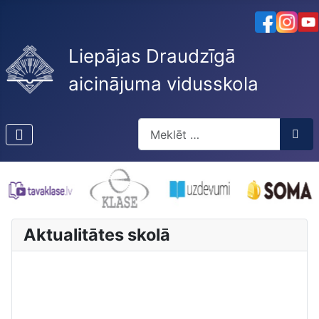
Liepājas Draudzīgā
aicinājuma vidusskola
Meklēt
Type 2 or more characters for res
Aktualitātes skolā