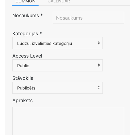
COMMON
CALENDAR
Nosaukums
*
Kategorijas
*
Atlasiet kategoriju, lai filtrētu sarakstu
Lūdzu, izvēlieties kategoriju
Access Level
Public
Stāvoklis
Publicēts
Apraksts