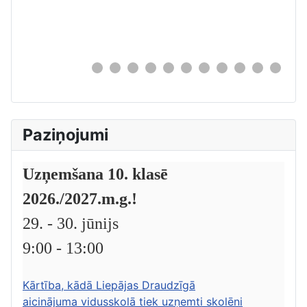
0
Paziņojumi
Uzņemšana 10. klasē
2026./2027.m.g.!
29. - 30. jūnijs
9:00 - 13:00
Kārtība, kādā Liepājas Draudzīgā
aicinājuma vidusskolā tiek uzņemti skolēni