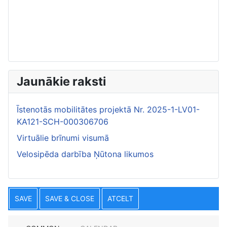
Jaunākie raksti
Īstenotās mobilitātes projektā Nr. 2025-1-LV01-
KA121-SCH-000306706
Virtuālie brīnumi visumā
Velosipēda darbība Ņūtona likumos
SAVE
SAVE & CLOSE
ATCELT