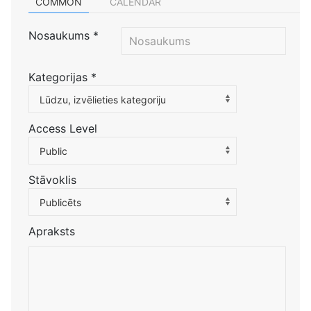
COMMON
CALENDAR
Nosaukums
*
Kategorijas
*
Atlasiet kategoriju, lai filtrētu sarakstu
Lūdzu, izvēlieties kategoriju
Access Level
Public
Stāvoklis
Publicēts
Apraksts