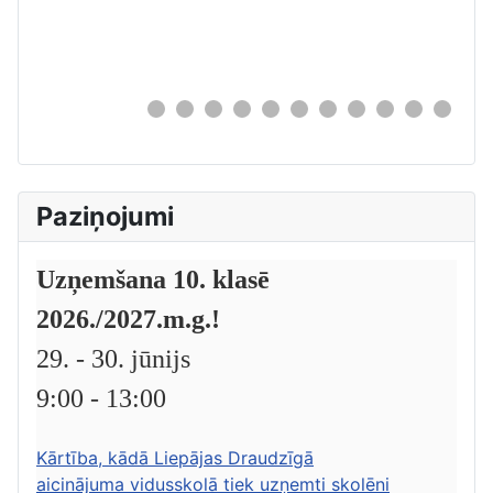
0
Paziņojumi
Uzņemšana 10. klasē
2026./2027.m.g.!
29. - 30. jūnijs
9:00 - 13:00
Kārtība, kādā Liepājas Draudzīgā
aicinājuma vidusskolā tiek uzņemti skolēni