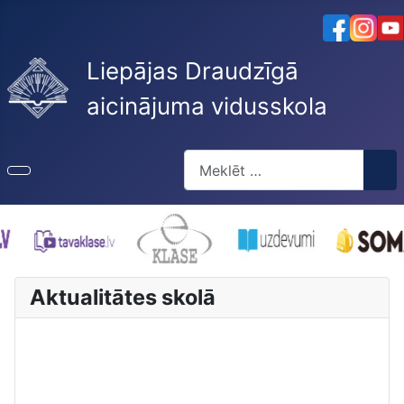
Liepājas Draudzīgā
aicinājuma vidusskola
Meklēt
Type 2 or more characters for re
Aktualitātes skolā