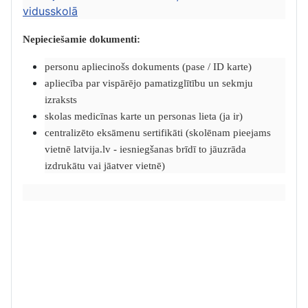
vidusskolā
Nepieciešamie dokumenti:
personu apliecinošs dokuments (pase / ID karte)
apliecība par vispārējo pamatizglītību un sekmju
izraksts
skolas medicīnas karte un personas lieta (ja ir)
centralizēto eksāmenu sertifikāti (skolēnam pieejams
vietnē latvija.lv - iesniegšanas brīdī to jāuzrāda
izdrukātu vai jāatver vietnē)