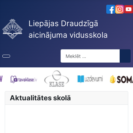
Liepājas Draudzīgā
aicinājuma vidusskola
Meklēt
Type 2 or more characters for re
Aktualitātes skolā