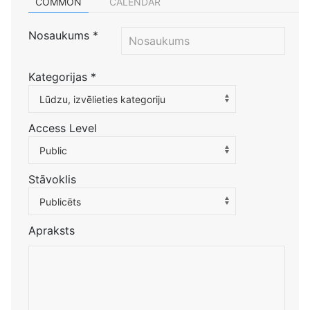
COMMON
CALENDAR
Nosaukums
*
Kategorijas
*
Atlasiet kategoriju, lai filtrētu sarakstu
Lūdzu, izvēlieties kategoriju
Access Level
Public
Stāvoklis
Publicēts
Apraksts