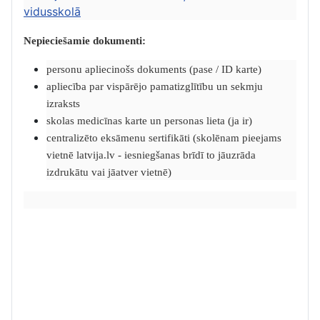
vidusskolā
Nepieciešamie dokumenti:
personu apliecinošs dokuments (pase / ID karte)
apliecība par vispārējo pamatizglītību un sekmju
izraksts
skolas medicīnas karte un personas lieta (ja ir)
centralizēto eksāmenu sertifikāti (skolēnam pieejams
vietnē latvija.lv - iesniegšanas brīdī to jāuzrāda
izdrukātu vai jāatver vietnē)