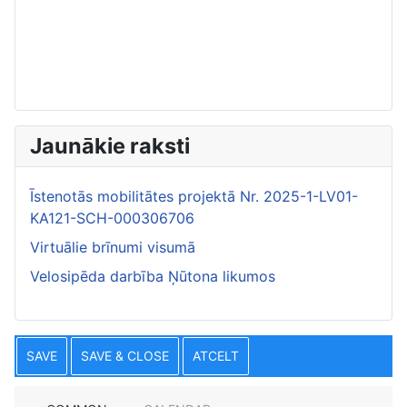
Jaunākie raksti
Īstenotās mobilitātes projektā Nr. 2025-1-LV01-
KA121-SCH-000306706
Virtuālie brīnumi visumā
Velosipēda darbība Ņūtona likumos
SAVE
SAVE & CLOSE
ATCELT