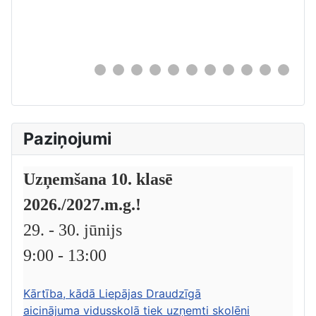
0
Paziņojumi
Uzņemšana 10. klasē
2026./2027.m.g.!
29. - 30. jūnijs
9:00 - 13:00
Kārtība, kādā Liepājas Draudzīgā
aicinājuma vidusskolā tiek uzņemti skolēni