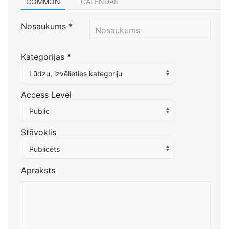
COMMON
CALENDAR
Nosaukums
*
Kategorijas
*
Atlasiet kategoriju, lai filtrētu sarakstu
Lūdzu, izvēlieties kategoriju
Access Level
Public
Stāvoklis
Publicēts
Apraksts