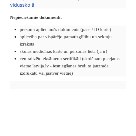
vidusskolā
Nepieciešamie dokumenti:
personu apliecinošs dokuments (pase / ID karte)
apliecība par vispārējo pamatizglītību un sekmju
izraksts
skolas medicīnas karte un personas lieta (ja ir)
centralizēto eksāmenu sertifikāti (skolēnam pieejams
vietnē latvija.lv - iesniegšanas brīdī to jāuzrāda
izdrukātu vai jāatver vietnē)