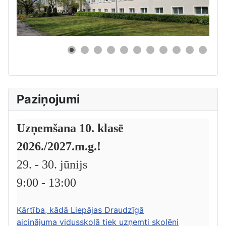
0
Paziņojumi
Uzņemšana 10. klasē
2026./2027.m.g.!
29. - 30. jūnijs
9:00 - 13:00
Kārtība, kādā Liepājas Draudzīgā
aicinājuma vidusskolā tiek uzņemti skolēni