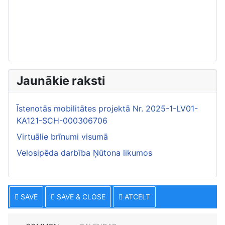
Jaunākie raksti
Īstenotās mobilitātes projektā Nr. 2025-1-LV01-
KA121-SCH-000306706
Virtuālie brīnumi visumā
Velosipēda darbība Ņūtona likumos
SAVE
SAVE & CLOSE
ATCELT