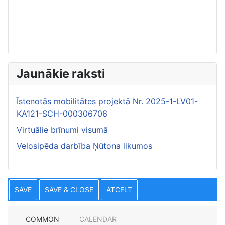
Jaunākie raksti
Īstenotās mobilitātes projektā Nr. 2025-1-LV01-
KA121-SCH-000306706
Virtuālie brīnumi visumā
Velosipēda darbība Ņūtona likumos
SAVE
SAVE & CLOSE
ATCELT
COMMON
CALENDAR