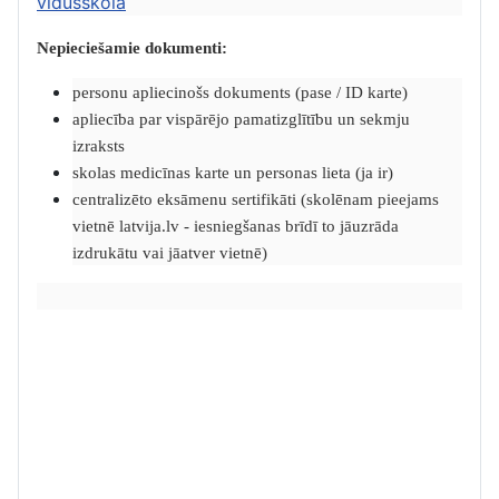
vidusskolā
Nepieciešamie dokumenti:
personu apliecinošs dokuments (pase / ID karte)
apliecība par vispārējo pamatizglītību un sekmju
izraksts
skolas medicīnas karte un personas lieta (ja ir)
centralizēto eksāmenu sertifikāti (skolēnam pieejams
vietnē latvija.lv - iesniegšanas brīdī to jāuzrāda
izdrukātu vai jāatver vietnē)