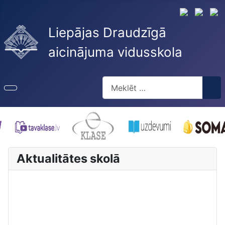
Liepājas Draudzīgā
aicinājuma vidusskola
Meklēt
Type 2 or more characters for re
Aktualitātes skolā