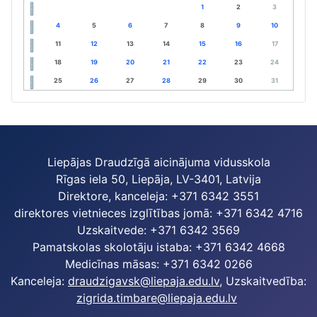
1
2
3
4
5
6
7
8
9
10
11
12
13
14
15
16
17
18
19
20
21
22
23
24
25
26
27
28
29
30
31
Liepājas Draudzīgā aicinājuma vidusskola
Rīgas iela 50, Liepāja, LV-3401, Latvija
Direktore, kanceleja: +371 6342 3551
direktores vietnieces izglītības jomā: +371 6342 4716
Uzskaitvede: +371 6342 3569
Pamatskolas skolotāju istaba: +371 6342 4668
Medicīnas māsas: +371 6342 0266
Kanceleja:
draudzigavsk@liepaja.edu.lv
, Uzskaitvedība:
zigrida.timbare@liepaja.edu.lv