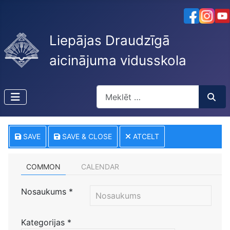
Liepājas Draudzīgā
aicinājuma vidusskola
Meklēt
Type 2 or more characters for resu
SAVE
SAVE & CLOSE
ATCELT
COMMON
CALENDAR
Nosaukums
*
Kategorijas
*