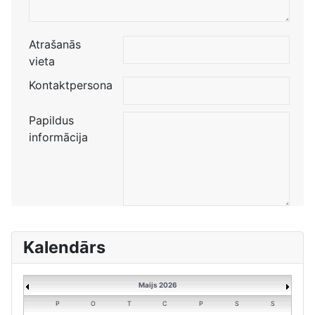
Atrašanās
vieta
Kontaktpersona
Papildus
informācija
Kalendārs
Maijs 2026
P
O
T
C
P
S
S